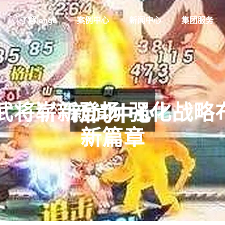
了解long8
案例中心
新闻中心
集团服务
新武将崭新登场 强化战略
新篇章