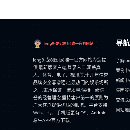
导航
long8-龙8(国际)唯一官方网站为您提
了解lon
供:最新版客户端,登录入口,涵盖真
案例中
人、体育、电子、视讯等,十几年信誉
新闻中
品牌安全靠谱稳定,最热门的娱乐场所
之一,秉承保证一流质量,保持一级信
集团服
誉的经营理念,坚持客户第一的原则为
交流龙
广大客户提供优质的服务。平台支持
网站地
Web、H7、手机版更有iOS、Android
原生APP官方下载。