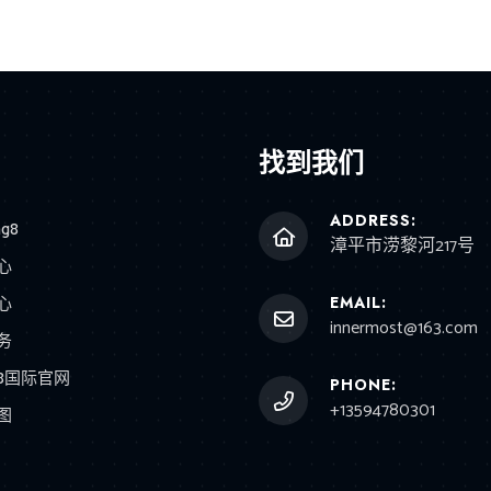
找到我们
ADDRESS:
g8
漳平市涝黎河217号
心
心
EMAIL:
innermost@163.com
务
8国际官网
PHONE:
+13594780301
图